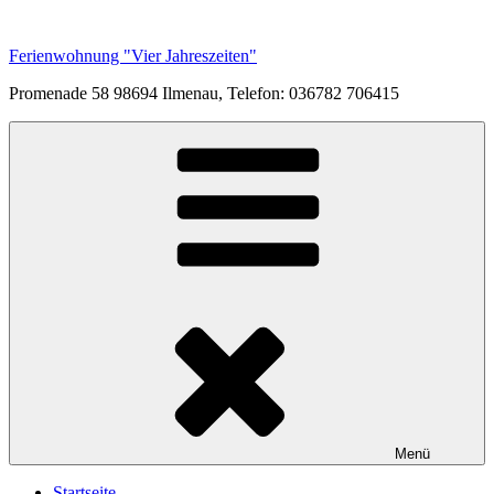
Zum
Inhalt
Ferienwohnung "Vier Jahreszeiten"
springen
Promenade 58 98694 Ilmenau, Telefon: 036782 706415
Menü
Startseite