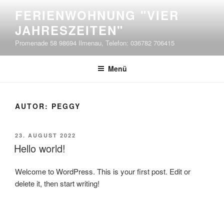
Zum
FERIENWOHNUNG "VIER
Inhalt
JAHRESZEITEN"
springen
Promenade 58 98694 Ilmenau, Telefon: 036782 706415
Menü
AUTOR:
PEGGY
VERÖFFENTLICHT
23. AUGUST 2022
AM
Hello world!
Welcome to WordPress. This is your first post. Edit or
delete it, then start writing!